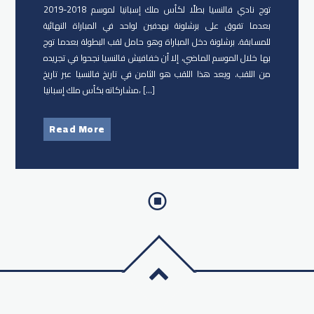
توج نادي فالنسيا بطلًا لكأس ملك إسبانيا لموسم 2018-2019
بعدما تفوق على برشلونة بهدفين لواحد في المباراة النهائية
للمسابقة. برشلونة دخل المباراة وهو حامل لقب البطولة بعدما توج
بها خلال الموسم الماضي، إلا أن خفافيش فالنسيا نجحوا في تجريده
من اللقب. ويعد هذا اللقب هو الثامن في تاريخ فالنسيا عبر تاريخ
مشاركاته بكأس ملك إسبانيا، […]
Read More