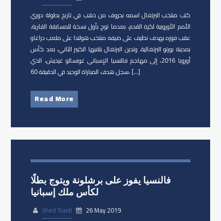
كتب منتخب البرتغال اسمه بحروف من ذهب في تاريخ بطولة دوري
الأمم الأوروبية لكرة القدم، بعدما توج بأول نسخة للمسابقة القارية،
عقب فوزه بهدف نظيف على ضيفه منتخب هولندا على ملعب دراغاو
بمدينة بورتو البرتغالية. وتدين البرتغال بلقبها الكبير الثاني، بعد كأس
أوروبا 2016، إلى مهاجم فالنسيا الإسباني غونسالو غيديش، الذي
سجل هدف المباراة الوحيد في الدقيقة 60، […]
Read More
فالنسيا يفوز على برشلونة ويتوج بطلًا
لكأس ملك إسبانيا
Jihed Traidi
26 May 2019