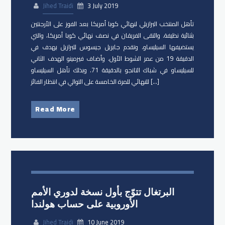
Jihed Traidi
3 July 2019
تأهل المنتخب البرازيلي لنهائي كوبا أمريكا بعد الفوز على الأرجنتين
بثنائية نظيفة. والتقى الفريقان في نصف نهائي كوبا أمريكا، والتي
يستضيفها السيليساو. وتقدم جابريل جيسوس للبرازيل بهدف في
الدقيقة 19 من عمر الشوط الأول. وأضاف فيرمينو الهدف الثاني
للسيليساو في شباك التانجو بالدقيقة 71. وبذلك تأهل السيليساو
للنهائي للمرة الخامسة على التوالي في انتظار الفائز […]
Read More
البرتغال تتوّج بأول نسخة لدوري الأمم
الأوروبية على حساب هولندا
Jihed Traidi
10 June 2019