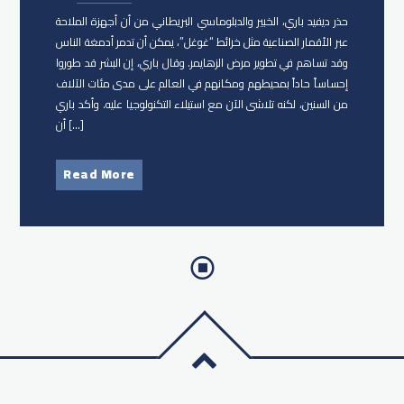
حذر ديفيد باري، الخبير والدبلوماسي البريطاني من أن أجهزة الملاحة
عبر الأقمار الصناعية مثل خرائط “غوغل”، يمكن أن تدمر أدمغة الناس
وقد تساهم في تطوير مرض الزهايمر. وقال باري، إن البشر قد طوروا
إحساساً حاداً بمحيطهم ومكانهم في العالم على مدى مئات الآلاف
من السنين، لكنه تلاشى الآن مع استيلاء التكنولوجيا عليه. وأكد باري
أن […]
Read More