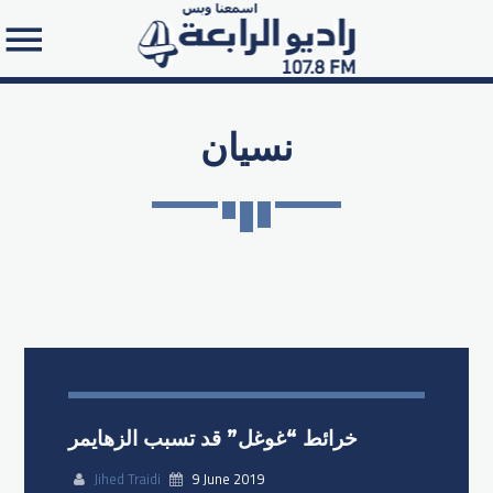
نسيان
Search in the website:
خرائط “غوغل” قد تسبب الزهايمر
Jihed Traidi
9 June 2019