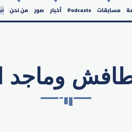
عة
مسابقات
Podcasts
أخبار
صور
من نحن
اس
طافش وماجد ا
Search in the website: