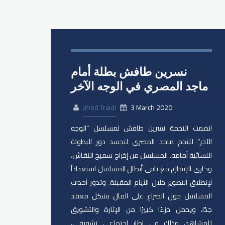
نسرين طافش بطلة أمام
ماجد المصري في الوجه الآخر
Jihed Traidi
3 March 2020
انضمت النجمة نسرين طافش لمسلسل “الوجه
الآخر” للنجم ماجد المصري لتجسد دور البطولة
النسائية أمامه. المسلسل من إخراج سميح النقاش،
وجاري الإتفاق مع باقي أبطال المسلسل استعداداً
لإنطلاق التصوير خلال الأيام المقبلة. وتدور أحداث
المسلسل حول الصراع على المال بشكل معقد
جدًا، ويحمل جزءًا كبيرًا من الإثارة والتشويق
للمشاهد، وذلك في إطار اجتماعي تشويقي،