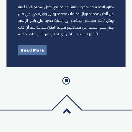
أطلق النجم سعد لمجرد، أغنيته الجديدة التي تحمل اسم نجيبك. الأغنية
من ألحان محمود نوبال وكلمات محمود برهيل وتوزيع دي جي فان
وبكل تأكيد يمكنكم الإستماع إلى الأغنية حصرياً على راديو الرابعة.
وعبر محبو المعلم، عن سعادتهم بعودة الفنان للساحة بعد أن غاب
لأشهر بسبب المشاكل التي يعاني منها في حياته الخاصة.
Read More