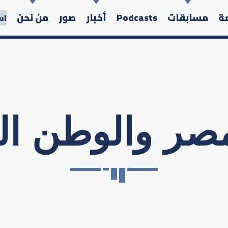
عة
مسابقات
Podcasts
أخبار
صور
من نحن
اس
صر والوطن ال
Search in the website: