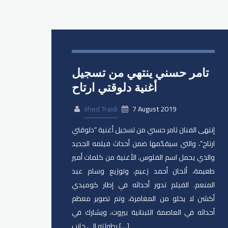
تامر حسني ينتهي من تسجيل
أغنية دلوقتي ارتاح
Jihed Traidi
7 August 2019
إنتهى الفنان ​تامر حسني​ من تسجيل أغنية “دلوقتي
ارتاح”، والتي سيقدّمها ضمن أحداث فيلمه الجديد
والذي يحمل اسم ​الفلوس. الأغنية من كلمات أمير
طعيمة، ألحان أحمد زعيم، وتوزيع وسام عبد
المنعم. الفيلم تدور أحداثه في إطار كوميدي
أكشن لا يخلو من المغامرة، وتم تصوير معظم
أحداثه في العاصمة اللبنانية بيروت، ويشارك في
بطولته الى جانب […]