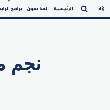
الرئيسية
المذ يعون
برامج الراب
نجم م