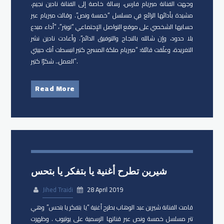
وجهت الفنانة ميريام فارس، رسالة خاصة إلى الفنانة نادين نجيم،
مشيدة بأدائها الرائع في مسلسل “خمسة ونص”. وقالت ميريام عبر
حسابها الشخصي على موقع التواصل الإجتماعي “تويتر”، “أداء مبدع
بلا حدود، وإن شالله بالنجاح والتوفيق الدائم”. وأعادت نادين نشر
التغريدة، وعلّقت قائلة: “ميريام ملكة المسرح كتير انبسطت أنك حبيتي
العمل.. شكرًا كتير”.
Read More
شيرين تطرح أغنية يا بتفكر يا بتحس
Jihed Traidi
28 April 2019
قامت الفنانة شيرين عبد الوهاب بطرح أغنية “يا بتفكر يا بتحس” وهي
تتر مسلسل خمسة ونص عبر قناتها الرسمية على يوتيوب . وظهرت