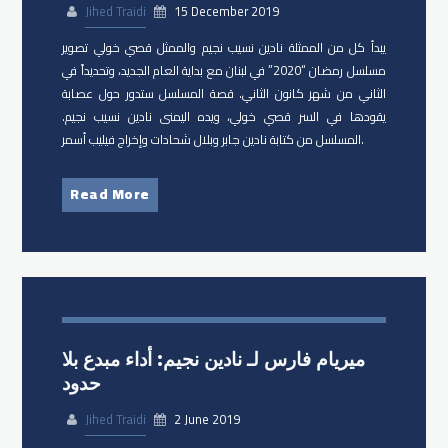
Jihed Traidi
15 December 2019
يبدأ كل من الممثلة ​نادين نسيب نجيم والممثل ​قصي خولي تصوير
مسلسل رمضان “2020” في لبنان مع بداية العام الجديد، وتحديداً في
الثاني من شهر كانون الثاني. قصة المسلسل ستدور حول عصابة
يقودها في السر قصي خولي، ويده اليمنى نادين نسيب نجيم.
المسلسل من كتابة نادين جابر وبلال شحادات وإخراج فيليب أسمر.
Read More
ميريام فارس لـ نادين نجيم: أداء مبدع بلا
حدود
Jihed Traidi
2 June 2019