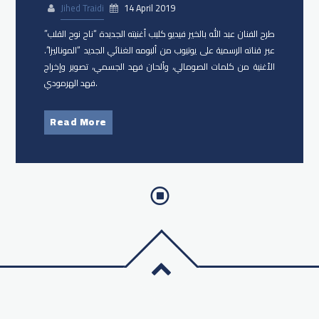
Jihed Traidi
14 April 2019
طرح الفنان عبد الله بالخير​ فيديو كليب أغنيته الجديدة “ناح نوح القلب”
عبر قناته الرسمية على يوتيوب من ألبومه الغنائي الجديد “الموناليزا”.
الأغنية من كلمات الصومالي، وألحان فهد الجسمي، تصوير وإخراج
فهد الهرمودي.
Read More