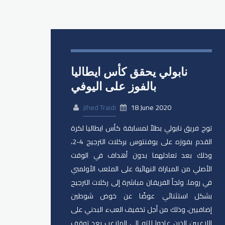
نابولي يحقق كأس ايطاليا
بالفوز على اليوفي
Jihed Traidi
18 June 2020
توج فريق نابولي بطلاً لمسابقة كأس ايطاليا لكرة
القدم بفوزه على يوفنتوس بركلات الترجيح 4-2،
وذلك بعد تعادلهما بدون أهداف في الوقت
الأصلي من المباراة النهائية على الملعب الأولمبي
في روما. ولجأ الفريقان مباشرة إلى ركلات الترجيح
بشكل استثنائي عوضًا عن خوض شوطين
إضافيين، وذلك من أجل تخفيف العبء البدني على
اللاعبين الذين عادوا للتو إلى الملاعب بعد توقف