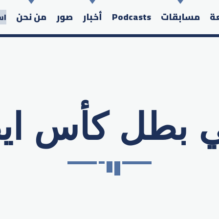
عة
مسابقات
Podcasts
أخبار
صور
من نحن
اس
ي بطل كأس ايط
Search in the website: