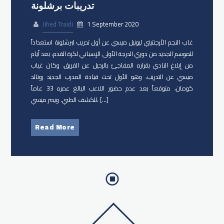
تدريبات برشلونة
Jihed Traidi
1 September 2020
غاب النجم الأرجنتيني ليونيل ميسي عن أول تدريب لبرشلونة استعداداً
للموسم الجديد من دوري الدرجة الأولى الإسباني لكرة القدم، بعد أيام
من إبلاغ النادي بقراره المفاجئ بالرحيل عن الفريق. وكان غياب
ميسي عن التدريب، وهو الأول تحت قيادة المدرب الجديد رونالد
كومان، متوقعاً بعد عدم حضور اللاعب البالغ عمره 33 عاماً
للكشف الطبي. ويصر ميسي، […]
Read More