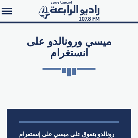
ميسي ورونالدو على
انستغرام
Search in the website:
رونالدو يتفوق على ميسي على إنستغرام