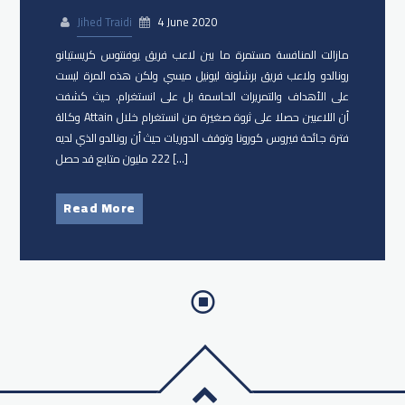
Jihed Traidi
4 June 2020
مازالت المنافسة مستمرة ما بين لاعب فريق ​يوفنتوس ​كريستيانو
رونالدو ولاعب فريق ​برشلونة​ ​ليونيل ميسي ولكن هذه المرة ليست
على الأهداف والتمريرات الحاسمة بل على انستغرام. حيث كشفت
وكالة Attain أن اللاعبين حصلا على ثروة صغيرة من انستغرام خلال
فترة جائحة فيروس كورونا وتوقف الدوريات حيث أن رونالدو الذي لديه
222 مليون متابع قد حصل […]
Read More