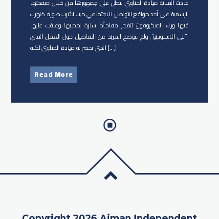
عادت الفنانة ميادة الحناوي​ لتطل على جمهورها من خلال صفحتها
الرسمية على أحد مواقع التواصل الاجتماعي حيث نشرت صورة ظهرت
فيها وراء الميكروفون لتفجر مفاجأة سارة لمحبيها وعلقت عليها
:”في الاستوديو”. ولم تتوضح المزيد من التفاصيل حول العمل الفني
الذي تحضر له ميادة الحناوي لكنه […]
Read More
Copyright 2026 Ajman Independent