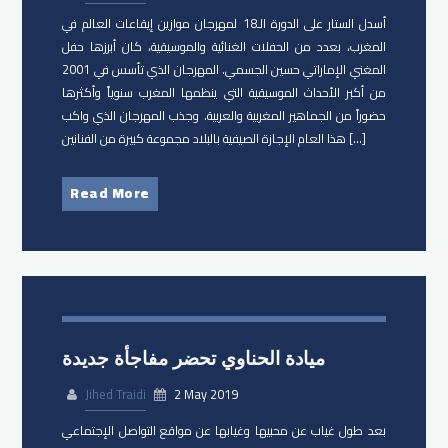
أسدل الستار على الدورة الـ18 لمهرجان موازين إيقاعات العالم في
المغرب، بعدد من الحفلات الغنائية والموسيقية، كان أبرزها حفل
المغني الإماراتي حسين الجسمي. المهرجان الذي تأسس في 2001
من أكبر الأحداث الموسيقية التي ينظمها المغرب سنوياً وأكثرها
حضوراً من الجماهير المغربية والعربية. وجذب المهرجان الذي واكب
هذا العام الإجازة الصيفية بالبلاد مجموعة كبيرة من الفنانين […]
Read More
ميادة الحناوي تحضر مفاجأة جديدة
Jihed Traidi
2 May 2019
بعد طول غياب عن محبيها وغيابها عن مواقع التواصل الإجتماعي