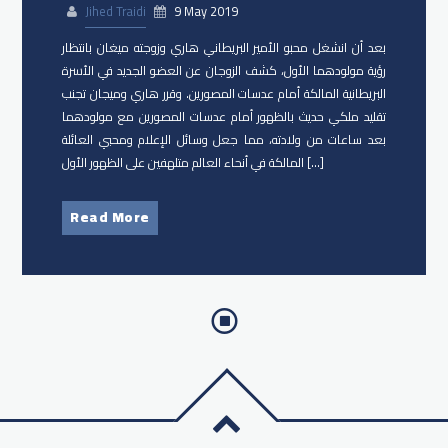
Jihed Traidi
9 May 2019
بعد أن انشغل محبو الأمير البريطاني هاري وزوجته ميغان بانتظار
رؤية مولودهما الأول، كشف الزوجان عن العضو الجديد في الأسرة
البريطانية المالكة أمام عدسات المصورين. وقرر هاري وميجان تجنب
تقليد ملكي حديث بالظهور أمام عدسات المصورين مع مولودهما
بعد ساعات من ولادته، مما جعل وسائل الإعلام ومحبي العائلة
المالكة في أنحاء العالم متلهفين على الظهور الأول […]
Read More