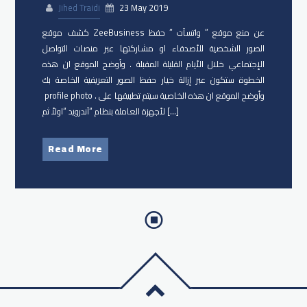
Jihed Traidi
23 May 2019
كشف موقع ZeeBusiness عن منع موقع ” واتسآت ” حفظ
الصور الشخصية للأصدقاء او مشاركتها عبر منصات التواصل
الإجتماعي خلال الأيام القليلة المقبلة . وأوضح الموقع ان هذه
الخطوة ستكون عبر إزالة خيار حفظ الصور التعريفية الخاصة بك
profile photo . وأوضح الموقع ان هذه الخاصية سيتم تطبيقها على
لأجهزة العاملة بنظام “آندرويد “اولاً ثم […]
Read More