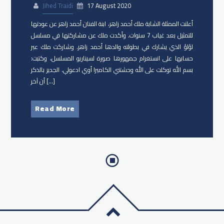
Jihed Traidi
17 August 2020
أعلنت الممثلة الشابة ملك أحمد زاهر، ابنة الفنان أحمد زاهر عن عودتها
للتمثيل بعد غياب 7 سنوات. وأكدت ملك عن مشاركتها في مسلسل
لؤلؤ الذي يشارك في بطولته والدها أحمد زاهر. وشاركت ملك عبر
حسابها على انستغرام جمهورها صورة لسيناريو المسلسل، وكتبت:
بسم الله توكلت على الله وحشتني الكاميرا أوي ادعولي. الجدير بالذكر
أن آخر […]
Read More