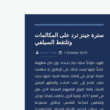
سترة جينز ترد على المكالمات
وتلتقط السيلفي
Jihed Traidi
1 October 2019
ظهرت مؤخراً سترة جينز جديدة، وإن كان مظهرها
عادياً، فإنها ليست كذلك على الإطلاق، إذ ساهمت
شركة غوغل في إضفاء صبغة تقنية عليها، بحيث
صارت تقدم إلى جانب الدفء والمظهر الجميل
تقنيات رائعة تفوق المفهوم المشابه الذي طرح
في العام 2017. ومرة آخرى، تكاتفت شركتا غوغل
وليفايس لصناعة الملابس لإطلاق مجموعة
من سترات الدينيم (الجينز) المليئة بالتكنولوجيا،