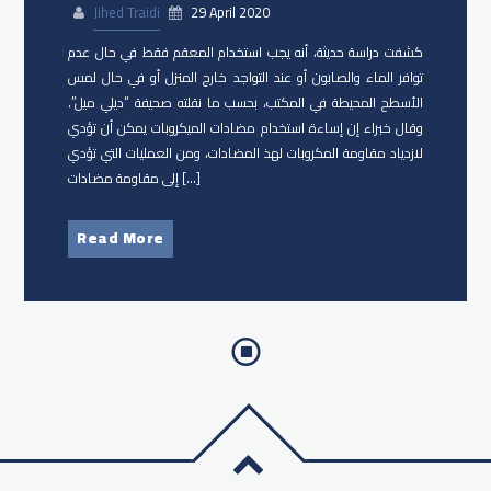
Jihed Traidi
29 April 2020
كشفت دراسة حديثة، أنه يجب استخدام المعقم فقط في حال عدم
توافر الماء والصابون أو عند التواجد خارج المنزل أو في حال لمس
الأسطح المحيطة في المكتب، بحسب ما نقلته صحيفة “ديلي ميل”.
وقال خبراء إن إساءة استخدام مضادات الميكروبات يمكن أن تؤدي
لازدياد مقاومة المكروبات لهذ المضادات، ومن العمليات التي تؤدي
إلى مقاومة مضادات […]
Read More