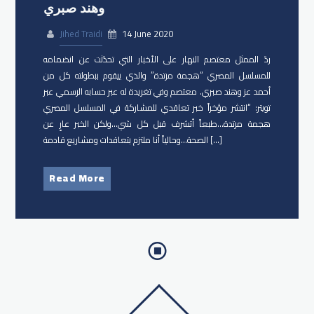
وهند صبري
Jihed Traidi
14 June 2020
ردّ الممثل معتصم النهار على الأخبار التي تحدّثت عن انضمامه
للمسلسل المصري “هجمة مرتدة” والذي ييقوم ببطولته كل من
أحمد عز وهند صبري. معتصم وفي تغريدة له عبر حسابه الرسمي عبر
تويتر: “انتشر مؤخراً خبر تعاقدي للمشاركة في المسلسل المصري
هجمة مرتدة…طبعاً أتشرف قبل كل شي…ولكن الخبر عارٍ عن
الصحة…وحالياً أنا ملتزم بتعاقدات ومشاريع قادمة […]
Read More