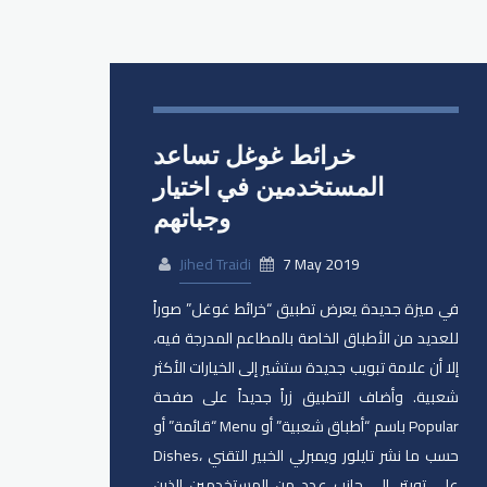
خرائط غوغل تساعد
المستخدمين في اختيار
وجباتهم
Jihed Traidi
7 May 2019
في ميزة جديدة يعرض تطبيق “خرائط غوغل” صوراً
للعديد من الأطباق الخاصة بالمطاعم المدرجة فيه،
إلا أن علامة تبويب جديدة ستشير إلى الخيارات الأكثر
شعبية. وأضاف التطبيق زراً جديداً على صفحة
“قائمة” أو Menu باسم “أطباق شعبية” أو Popular
Dishes، حسب ما نشر تايلور ويمبرلي الخبير التقني
على تويتر، إلى جانب عدد من المستخدمين الذين