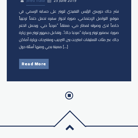
Jihed Traidi
25 June 2019
نشر جاك دورسي الرئيس التنفيذي لتويتر على حسابه الرسمي في
موقع التواصل الإجتماعي، صورة لجواز سفره تحمل ختماً ترحيبياً
خاصاً لدى وصوله لمطار دبي، معلقاً “مرحباً دبي. ويحمل الختم
صورة عصفور تويتر وعبارة “مرحبا جاك”. وتفاعل جمهور تويتر مع زيارة
جاك عبر مئات التعليقات امتزجت بين الترحيب ومقترحات بزيارة أماكن
معينة بدبي ومنها أسئلة حول […]
Read More