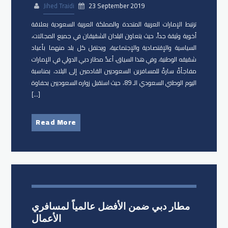
Jihed Traidi
23 September 2019
ترتبط الإمارات العربية المتحدة والمملكة العربية السعودية بعلاقة
أخوية وثيقة جداً، حيث يتعاون البلدان الشقيقان في جميع المجالات،
السياسية والإقتصادية والإجتماعية، ويحتفل كل بلد منهما بأعياد
شقيقه الوطنية. وفي هذا السياق، أعدَّ مطار دبي الدولي في الإمارات
مفاجأةً سارةً للمسافرين السعوديين القادمين إلى البلاد، بمناسبة
اليوم الوطني السعودي الـ 89، حيث استقبل زواره السعوديين بحفاوة
[…]
Read More
مطار دبي ضمن الأفضل عالمياً لمسافري
الأعمال