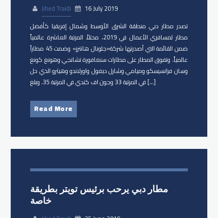
Jihed Traidi
16 July 2019
تصدر مطار دبي منطقة الشرق الأوسط وشمال إفريقيا كأفضل
مطار لمسافري الأعمال في 2019، محتلاً المرتبة العاشرة عالمياً
ضمن القائمة التي أصدرتها شركة«جلوبال هانترز» وضمت 45 مطاراً
عالمياً. وتفوق المطار على مطارات سنغافورة تشانجي وهونغ كونغ
وسان فرانسيسكو وميامي وشارل ديغول واورلاندو وهيثرو الذي حل
في المرتبة 33 وجون اف كندي في المرتبة 35. وبلغ […]
Read More
مطار دبي يرحب برئيس تويتر بطريقة
خاصة