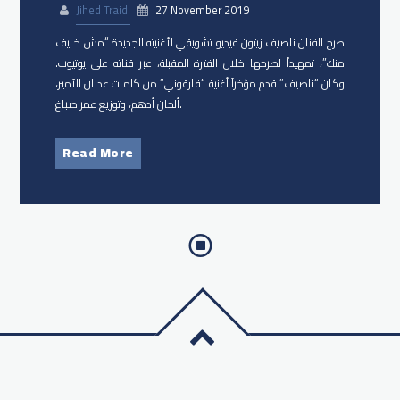
Jihed Traidi
27 November 2019
طرح الفنان ناصيف زيتون فيديو تشويقي لأغنيته الجديدة “مش خايف
منك”، تمهيداً لطرحها خلال الفترة المقبلة، عبر قناته على يوتيوب.
وكان “ناصيف” قدم مؤخراً أغنية “فارقوني” من كلمات عدنان الأمير،
ألحان أدهم، وتوزيع عمر صباغ.
Read More