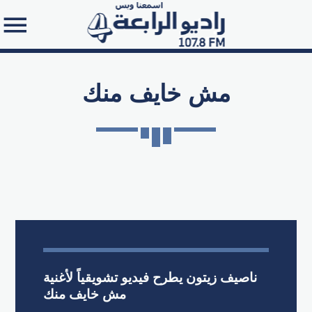
مش خايف منك
Search in the website:
ناصيف زيتون يطرح فيديو تشويقياً لأغنية
مش خايف منك