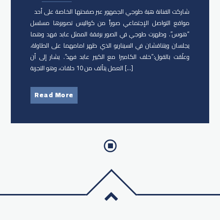
شاركت الفنانة ​هبة طوجي الجمهور عبر صفحتها الخاصة على أحد
مواقع التواصل الإجتماعي صوراً من كواليس تصويرها مسلسل
“هوس”. وظهرت طوجي في الصور برفقة الممثل ​عابد فهد وهما
يجلسان ويتناقشان في السيناريو الذي ظهر امامهما على الطاولة،
وعلّقت بالقول:”خلف الكاميرا مع الكبير عابد فهد”. يشار إلى أن
العمل يتألف من 10 حلقات، وهو التجربة […]
Read More