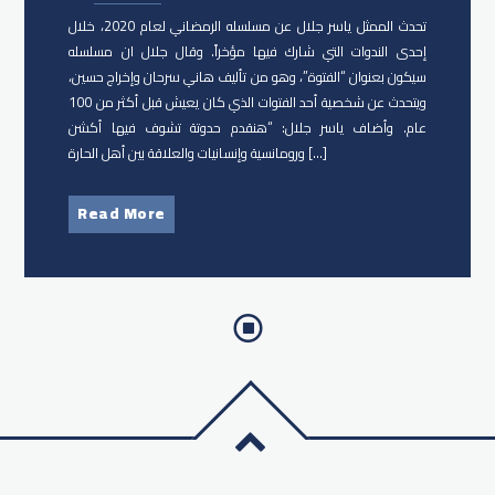
تحدث الممثل ياسر جلال​ عن مسلسله الرمضاني لعام 2020، خلال
إحدى الندوات التي شارك فيها مؤخراً. وقال جلال ان مسلسله
سيكون بعنوان “الفتوة”، وهو من تأليف هاني سرحان وإخراج حسين،
ويتحدث عن شخصية أحد الفتوات الذي كان يعيش قبل أكثر من 100
عام. وأضاف ياسر جلال: “هنقدم حدوتة تشوف فيها أكشن
ورومانسية وإنسانيات والعلاقة بين أهل الحارة […]
Read More