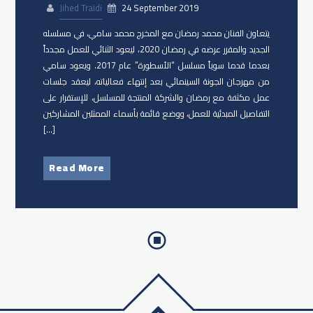
Jihed Traidi
24 September 2019
يتعاون الفنان ​محمد رمضان​ مع المخرج ​محمد سامي​، في مسلسله
الجديد والمقرر عرضه في رمضان 2020، ليعود الثنائي للعمل مجدداً
بعدما قدما سوياً مسلسل “الأسطورة” عام 2017. ويعود سامي
من ​مهرجان الجونة السينمائي بعد إنتهاء فعالياته، ليعقد جلسات
عمل مكثفة مع رمضان والشركة المنتجة للمسلسل، للإستقرار على
التفاصيل المبدئية للعمل، ووضع قائمة بأسماء الممثلين المشاركين
[…]
Read More