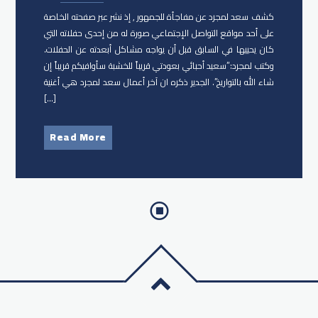
كشف سعد لمجرد عن مفاجأة للجمهور , إذ نشر عبر صفحته الخاصة
على أحد مواقع التواصل الإجتماعي صورة له من إحدى حفلاته التي
كان يحييها في السابق قبل أن يواجه مشاكل أبعدته عن الحفلات.
وكتب لمجرد:”سعيد أحبائي بعودتي قريباً للخشبة سأوافيكم قريباً إن
شاء الله بالتواريخ”. الجدير ذكره ان آخر أعمال سعد لمجرد هي أغنية
[…]
Read More