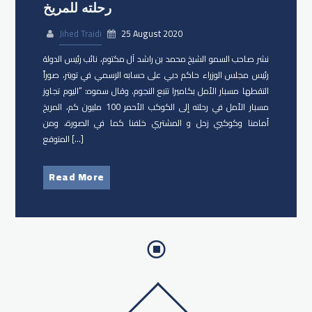
رحلته للمريخ
Jihed Traidi
25 August 2020
نشر صاحب السمو الشيخ محمد بن راشد آل مكتوم، نائب رئيس الدولة
رئيس مجلس الوزراء حاكم دبي على حسابه الرسمي في تويتر، صوراً
التقطها مسبار الأمل بكاميرا تتبع النجوم. وقال سموه: “اليوم تجاوز
مسبار الأمل في رحلته إلى الكوكب الأحمر 100 مليون كم، المريخ
أمامنا وكوكبي زحل و المشتري خلفنا كما في الصورة، ومن
المتوقع […]
Read More