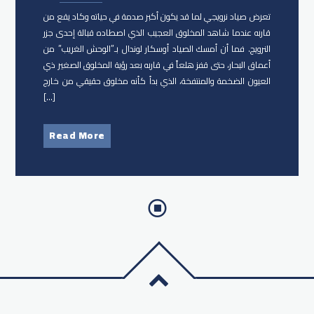
تعرض صياد نرويجي لما قد يكون أكبر صدمة في حياته وكاد يقع من
قاربه عندما شاهد المخلوق العجيب الذي اصطاده قبالة إحدى جزر
النرويج. فما أن أمسك الصياد أوسكار لوندال بـ”الوحش الغريب” من
أعماق البحار، حتى قفز هلعاً في قاربه بعد رؤية المخلوق الصغير ذي
العيون الضخمة والمنتفخة، الذي بدأ كأنه مخلوق حقيقي من خارج
[…]
Read More