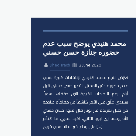
محمد هنيدي يوضح سبب عدم
حضوره جنازة حسن حسني
Jihed Traidi
2 June 2020
تعرّض النجم محمد هنيدي لإنتقادات كبيرة بسبب
عدم حضوره دفن الممثل القدير حسن حسني قبل
أيام برغم النجاحات الكبيرة التي حققاها سوياً.
هنيدي علّق على الأمر كاشفاً عن مفاجأة صادمة
من خلال تغريدة عبر تويتر قال فيها: حسن حسني
الله يرحمه زي ابويا التاني، اكيد عمري ما هتأخر
على وداع اخير له الا لسبب قوي […]