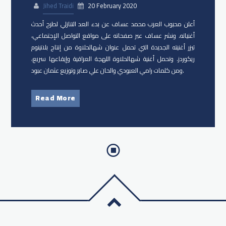
Jihed Traidi
20 February 2020
أعلن محبوب العرب محمد عساف عن بدء العد التنازلي لطرح أحدث
أغنياته. ونشر عساف عبر صفحاته على مواقع التواصل الإجتماعي،
تيزر أغنيته الجديدة التي تحمل عنوان شهالحلاوة من إنتاج بلاتينوم
ريكوردز. وتحمل أغنية شهالحلاوة اللهجة العراقية وإيقاعها سريع،
ومن كلمات رامي العبودي والحان علي صابر وتوزيع عثمان عبود.
Read More