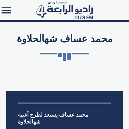
محمد عساف شهالحلاوة
Search in the website:
محمد عساف يستعد لطرح أغنية
شهالحلاوة