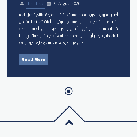
Jihed Traidi
25 August 2020
أصدر محبوب العرب محمد عساف أغنيته الجديدة والتي تحمل اسم
“سلام الله” عبر قناته الرسمية على يوتيوب. أغنية “سلام الله” من
كلمات سائد السويركي وألحان ياسر عمر، وهي أغنية باللهجة
الفلسطينية. يذكر أن الفنان محمد عساف، أقام مؤخراً حفلاً في أوبرا
دبي من تنظيم سبوت لايت ورعاية راديو الرابعة.
Read More