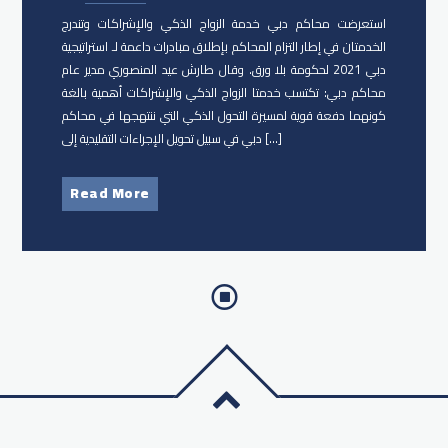
استعرضت محاكم دبي خدمة الزواج الذكي والإشراكات وتندرج
الخدمتان في إطار التزام المحاكم بإطلاق مبادرات داعمة لـ استراتيجية
دبي 2021 لحكومة بلا ورق. وقال طارش عيد المنصوري مدير عام
محاكم دبي: تكتسب خدمتا الزواج الذكي والإشراكات أهمية بالغة
كونهما دفعة قوية لمسيرة التحول الذكي التي ننتهجها في محاكم
دبي في سبيل تحويل الإجراءات التقليدية إلى […]
Read More