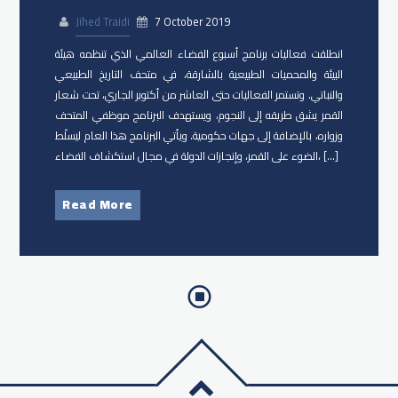
Jihed Traidi
7 October 2019
انطلقت فعاليات برنامج أسبوع الفضاء العالمي الذي تنظمه هيئة
البيئة والمحميات الطبيعية بالشارقة، في متحف التاريخ الطبيعي
والنباتي. وتستمر الفعاليات حتى العاشر من أكتوبر الجاري، تحت شعار
القمر يشق طريقه إلى النجوم، ويستهدف البرنامج موظفي المتحف
وزواره، بالإضافة إلى جهات حكومية. ويأتي البرنامج هذا العام ليسلّط
الضوء على القمر، وإنجازات الدولة في مجال استكشاف الفضاء، […]
Read More