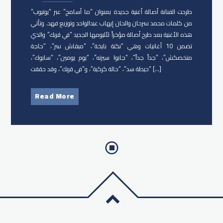
طرحت الفنانة ​أصالة أغنية جديدة بعنوان “ما أسامح” عبر “يوتيوب”
من كلمات محمد سرحان والحان إيهاب عبدالواحد وتوزيع فهد. وتأتي
هذه الأغنية بعد طرح أصالة مؤخراً لألبومها الجديد “في قربك” والذي
تضمن 10 أغانيات وهي “نكتة بايخة”، “مبقاش سر”، “حاجة
متخصكش”، “جداً جداً”، “جابوا سيرته”، “يوم يومين”، “سابوك”،
“حيطة سد”، “حالة كركبة”، و”في قربك”، وقد حققت […]
Read More