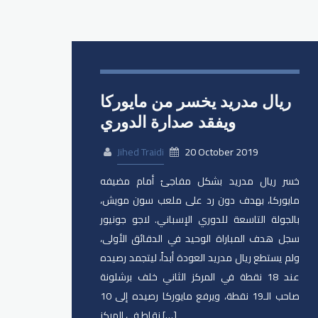
ريال مدريد يخسر من مايوركا
ويفقد صدارة الدوري
Jihed Traidi
20 October 2019
خسر ريال مدريد بشكل مفاجئ أمام مضيفه
مايوركا، بهدف دون رد على ملعب سون مويش،
بالجولة التاسعة للدوري الإسباني. لاجو جونيور
سجل هدف المباراة الوحيد في الدقائق الأولى،
ولم يستطع ريال مدريد العودة أبداً، ليتجمد رصيده
عند 18 نقطة في المركز الثاني خلف برشلونة
صاحب الـ19 نقطة، ويرفع مايوركا رصيده إلى 10
نقاط في المركز […]