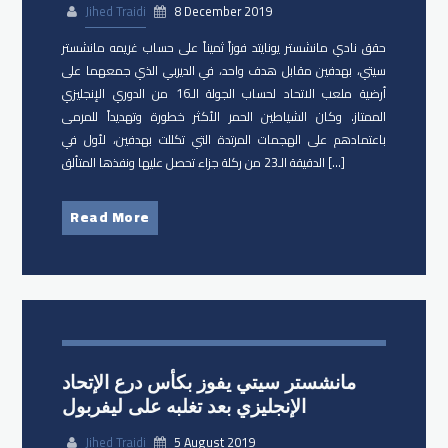
Jihed Traidi
8 December 2019
حقق نادي مانشستر يونايتد فوزاً ثميناً على حساب غريمه مانشستر
سيتي، بهدفين مقابل هدف واحد، في الديربي الذي جمعهما على
أرضية ملعب الاتحاد لحساب الجولة الـ16 من الدوري الإنجليزي
الممتاز. وكان الشياطين الحمر الأكثر خطورة وتهديداً للمرمى
باعتمادهم على الهجمات المرتدة التي تكللت بهدفين، لأول في
الدقيقة الـ23 من ركلة جزاء تحصل عليها ونفذها المتألق […]
Read More
مانشستر سيتي يفوز بكأس درع الإتحاد
الإنجليزي بعد تغلبه على ليفربول
Jihed Traidi
5 August 2019