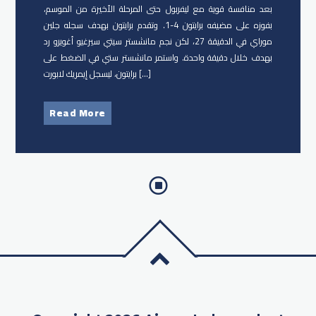
بعد منافسة قوية مع ليفربول حتى المرحلة الأخيرة من الموسم،
بفوزه على مضيفه برايتون 4-1. وتقدم برايتون بهدف سجله جلين
موراي في الدقيقة 27، لكن نجم مانشستر سيتي سيرغيو أغويرو رد
بهدف خلال دقيقة واحدة. واستمر مانشستر ستي في الضغط على
برايتون، ليسجل إيمريك لابورت […]
Read More