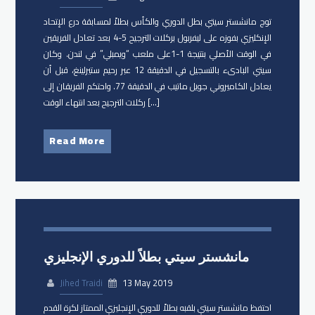
توج مانشستر سيتي بطل الدوري والكأس بطلاً لمسابقة درع الإتحاد
الإنكليزي بفوزه على ليفربول بركلات الترجيح 5-4 بعد تعادل الفريقين
في الوقت الأصلي بنتيجة 1-1على ملعب “ويمبلي” في لندن. وكان
سيتي البادىء بالتسجيل في الدقيقة 12 عبر رحيم ستيرلينغ، قبل أن
يعادل الكاميروني جويل ماتيب في الدقيقة 77. واحتكم الفريقان إلى
ركلات الترجيح بعد انتهاء الوقت […]
Read More
مانشستر سيتي بطلاً للدوري الإنجليزي
Jihed Traidi
13 May 2019
احتفظ مانشستر سيتي بلقبه بطلاً للدوري الإنجليزي الممتاز لكرة القدم