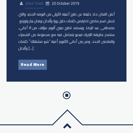
Jihed Traidi
20 October 2019
أعلن الفنان جاد خليفة عن طرح أغنيته الأولى من البومه الجديد والتي
تحمل اسم ​ماضي احترق​من كلمات ​خليل روزا وألحان ​برهان بيار​ وتوزيع ​
مصطفى عبد الرضا. ويستعد لطرح ميني ألبوم مؤلف من 6 أغاني،
ستصدر بطريقة الليريك فيديو يتعامل فيه مع مجموعة من الشعراء
والملحنين الجدد. ومن بين أغاني الألبوم أغنية “شو مشتقلك” كلمات
وألحان […]
Read More