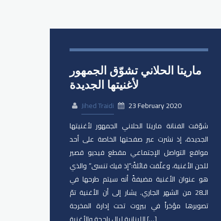
ماريتا الحلاني تشوّق الجمهور
لأغنيتها الجديدة
Jihed Traidi
23 February 2020
شوّقت الفنانة ​ماريتا الحلاني الجمهور لأغنيتها
الجديدة، إذ نشرت عبر صفحتها الخاصة على أحد
مواقع التواصل الإجتماعي مقطع فيديو قصير
للحن الأغنية، وعلّقت قائلةً:”إذ فيك تنسى” والذي
هو عنوان الأغنية مضيفةً أنه سيتم طرحها في
الـ28 من الشهر الجاري. يشار إلى أن الأغنية تمّ
تصويرها مؤخراً في بيروت تحت إدارة المخرجة
اللبنانية ليال راجحة والأغنية […]