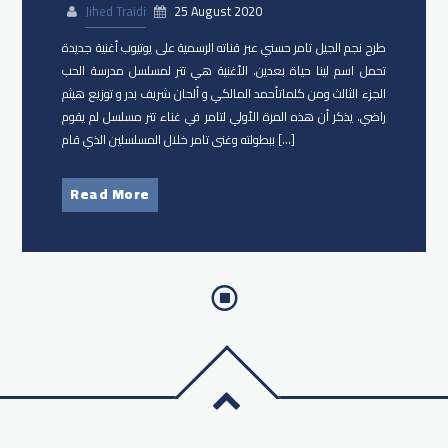
Jihed Traidi
25 August 2020
طرح نجم الجيل تامر حسني عبر قناته الرسمية على يوتيوب أغنية جديدة
تحمل اسم لينا حياة بعدين. الأغنية هي تتر لمسلسل مدرسة الحب
الجزء الثالث ومن كلماتأحمد المالكي و ألحان شريف بدر و توزيع هيثم
راضي. يذكر أن هذه المرة الأولي لتامر في غناء تتر مسلسل لم يقوم
ببطولته وغنى تامر خلال المسلسلين الذي قام […]
Read More