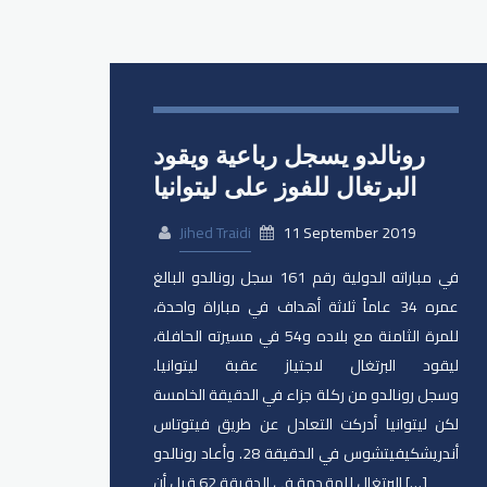
رونالدو يسجل رباعية ويقود
البرتغال للفوز على ليتوانيا
Jihed Traidi
11 September 2019
في مباراته الدولية رقم 161 سجل رونالدو البالغ
عمره 34 عاماً ثلاثة أهداف في مباراة واحدة،
للمرة الثامنة مع بلاده و54 في مسيرته الحافلة،
ليقود البرتغال لاجتياز عقبة ليتوانيا.
وسجل رونالدو من ركلة جزاء في الدقيقة الخامسة
لكن ليتوانيا أدركت التعادل عن طريق فيتوتاس
أندريشكيفيتشوس في الدقيقة 28. وأعاد رونالدو
البرتغال للمقدمة في الدقيقة 62 قبل أن […]