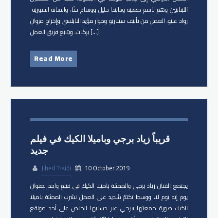
اللبنانيين وهم ​باسم مغنية​ و​داليدا خليل​ و​وسام حنّا، والفنانة السورية ​
رواد عليو​، العمل من تأليف سيناريو وحوار ​مؤيد النابلسي وإخراج ​مروان
بركات. ويتابع فريق العمل […]
Read More
قريباً زياد برجي وباميلا الكيك في فيلم
جديد
Jihed Traidi
10 October 2019
يجتمع الفنان زياد برجي​ والممثلة ​باميلا الكيك في فيلم واحد بعنوان
يوم إيه يوم لا. ووسط تكتمّ شديد على العمل نشرت الممثلة باميلا
الكيك صورة جمعتها ببرجي عبر حسابها الخاص على أحد مواقع