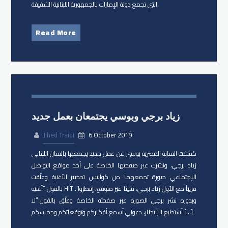
التي تجمع دولة الإمارات بالجمهورية اللبنانية الشقيقة.
Read More
زياد برجي وبوسي يجتمعان بعمل جديد
Jihed Traidi
6 October 2019
كشفت ​الفنانة المصرية بوسي عن عمل جديد يجمعها بالفنان اللبناني
​زياد برجي، ونشرت عبر صفحتها الخاصة على أحد مواقع التواصل
الإجتماعي صورة تجمعهما من كواليس تحضير الأغنية وعلّقت
بالقول:”أغنية HIT قريباً مع الأول زياد برجي، شيئا غير متوقع، إنتظروا”.
وبدوره نشر برجي الصورة عبر صفحته الخاصة وعلّق بالقول:”لا
أستطيع الإنتظار، دعوني أسمع أفكاركم وتوقعاتكم وحماسكم […]