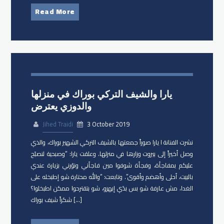
Read More
يارا والشيف التركي بوراك في منزلها
والدوزي يعترض
Jihed Traidi
3 October 2019
نشرت الفنانة ا يارا صوراً جمعتها بالشيف التركي الشهير بوراك، والذي
وصل أخيراً إلى بيروت وزارها في منزلها. وعلقت يارا: “وصبحية لنصبّح
عليكم بمفاجأة، وفجأة شوفوا مين فاجأني ونوّرني بزيارة عندي
بالبيت، أحلى وأهضم وأقوى”. وتابعت: “والله محتارة شو إطبخله على
الغدا، مش عارفة شو بس بدّي إبهرو، شو بتقترحوا ممكن اطبخلوا؟
شكراً شيف بوراك […]