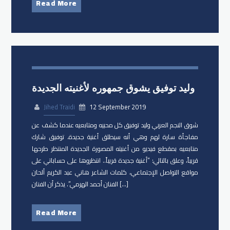
Read More
وليد توفيق يشوق جمهوره لأغنيته الجديدة
Jihed Traidi
12 September 2019
شوق النجم العربي وليد توفيق كل محبيه ومتابعيه عندما كشف عن
مفاجأة سارة لهم وهي أنه سيطلق أغنية جديدة. توفيق شارك
متابعيه بمقطع فيديو من أغنيته المصورة الجديدة المنتظر طرحها
قريباً، وعلق بالتالي: “أغنية جديدة قريباً.. انتظروها على حساباتي على
مواقع التواصل الإجتماعي، كلمات الشاعر هاني عبد الكريم ألحان
الفنان أحمد الهرمي”. يذكر أن الفنان […]
Read More