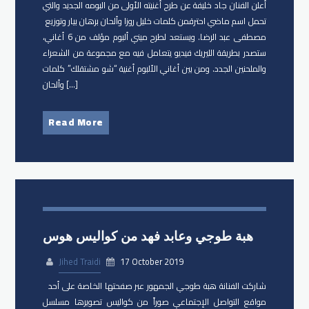
أعلن الفنان جاد خليفة عن طرح أغنيته الأولى من البومه الجديد والتي
تحمل اسم ​ماضي احترق​من كلمات ​خليل روزا وألحان ​برهان بيار​ وتوزيع ​
مصطفى عبد الرضا. ويستعد لطرح ميني ألبوم مؤلف من 6 أغاني،
ستصدر بطريقة الليريك فيديو يتعامل فيه مع مجموعة من الشعراء
والملحنين الجدد. ومن بين أغاني الألبوم أغنية “شو مشتقلك” كلمات
وألحان […]
Read More
هبة طوجي وعابد فهد من كواليس هوس
Jihed Traidi
17 October 2019
شاركت الفنانة ​هبة طوجي الجمهور عبر صفحتها الخاصة على أحد
مواقع التواصل الإجتماعي صوراً من كواليس تصويرها مسلسل