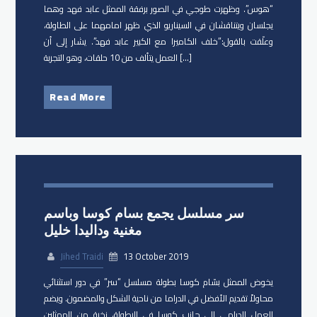
“هوس”. وظهرت طوجي في الصور برفقة الممثل ​عابد فهد وهما
يجلسان ويتناقشان في السيناريو الذي ظهر امامهما على الطاولة،
وعلّقت بالقول:”خلف الكاميرا مع الكبير عابد فهد”. يشار إلى أن
العمل يتألف من 10 حلقات، وهو التجربة […]
Read More
سر مسلسل يجمع بسام كوسا وباسم
مغنية وداليدا خليل
Jihed Traidi
13 October 2019
يخوض الممثل بسّام كوسا بطولة مسلسل “سر” في دور استثنائي
محاولاً تقديم الأفضل في الدراما من ناحية الشكل والمضمون. ويضم
العمل الدرامي إلى جانب كوسا في البطولة، نخبة من الممثلين