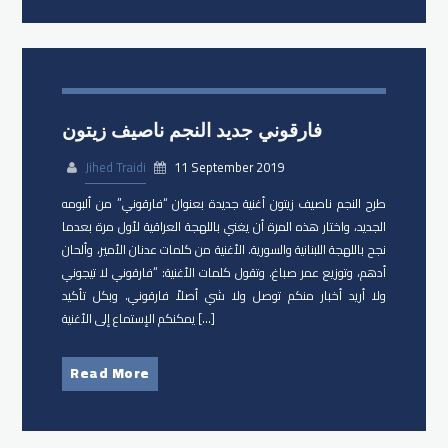
فارقوني جديد النجم ناصيف زيتون
Jihed Traidi
11 September 2019
طرح النجم ناصيف زيتون ​أغنية جديدة بعنوان “فارقوني” من ألبومه
الجديد، واختار هذه المرة أن يغني باللهجة العراقية لأول مرة بعدما
نجح باللهجة اللبنانية والسورية. الأغنية من كلمات عدنان الأمير، وألحان
أدهم، وتوزيع عمر صباغ. وتقول كلمات الأغنية: “فارقوني لا تيجوني
ولا أريد أخبار منكم توصل ولا شي أصلاً فارقوني. وبكل تأكيد
يمكنكم الإستماع إلى الأغنية […]
Read More