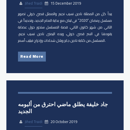
Jihed Traidi
15 December 2019
يبدأ كل من الممثلة ​نادين نسيب نجيم والممثل ​قصي خولي تصوير
مسلسل رمضان “2020” في لبنان مع بداية العام الجديد، وتحديداً في
الثاني من شهر كانون الثاني. قصة المسلسل ستدور حول عصابة
يقودها في السر قصي خولي، ويده اليمنى نادين نسيب نجيم.
المسلسل من كتابة نادين جابر وبلال شحادات وإخراج فيليب أسمر.
Read More
جاد خليفة يطلق ماضي احترق من ألبومه
الجديد
Jihed Traidi
20 October 2019