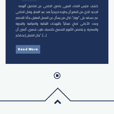
كشف فارس الغناء العربي عاصي الحلاني عن تفاصيل ألبومه
الجديد الذي من المقرر أن يطرحه تدريجياً بعد عيد الفطر. وقال الحلاني
عبر حسابه على “تويتر”: لكل من يسأل عن العمل المقبل، بدأنا التحضير
وعدد الأغاني ثمانٍ مبدئياً باللهجات اللبنانية والعراقية والبدوية
والمصرية. و يتضمن الألبوم الشعبي كلاسيك طرب شعبي، أتمنى أن
ينال العمل إعجابكم”. […]
Read More