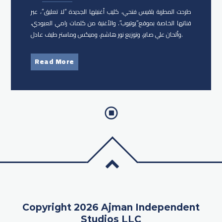
طرحت المطربة بلقيس فتحي، كليب أغنيتها الجديدة “لا تعليق”، عبر
قناتها الخاصة بموقع”يوتيوب”. والأغنية من كلمات رامي العبودي،
وألحان علي صابر، وتوزيع نور هاشم، وميكس وماستر طيف عادل.
Read More
Copyright 2026 Ajman Independent
Studios LLC