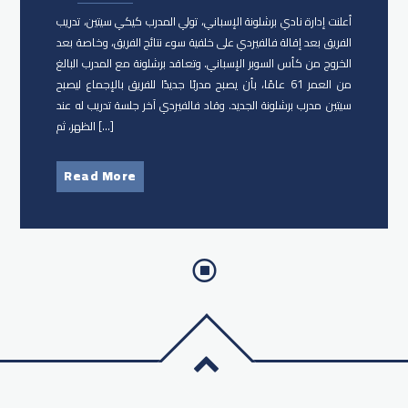
أعلنت إدارة نادي برشلونة الإسباني، تولي المدرب كيكي سيتين، تدريب
الفريق بعد إقالة فالفيردي على خلفية سوء نتائج الفريق، وخاصة بعد
الخروج من كأس السوبر الإسباني. وتعاقد برشلونة مع المدرب البالغ
من العمر 61 عامًا، بأن يصبح مدربًا جديدًا للفريق بالإجماع ليصبح
سيتين مدرب برشلونة الجديد. وقاد فالفيردي آخر جلسة تدريب له عند
الظهر، ثم […]
Read More