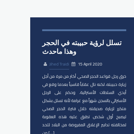
تسلل لرؤية حبيبته في الحجر
وهذا ماحدث
Jihed Traidi
15 April 2020
خرق رجل قواعد الحجر الصحي أكثر من مرة من أجل
زيارة حبيبته، لكنه نال عقاباً قاسياً بعدما وقع في
أيدي السلطات الأسترالية. وحكم على الرجل
الأسترالي بالسجن شهراً مع غرامة لأنه تسلل بشكل
متكرر لزيارة صديقته خلال فترة الحجر الصحي
ليصبح أول شخص تطبق عليه هذه العقوبة
لمخالفته تدابير الإغلاق المفروضة من البلاد للحد
من […]