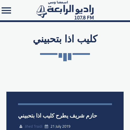
كليب اذا بتحبيني
Search in the website:
حازم شريف يطرح كليب اذا بتحبيني
Jihed Traidi
21 July 2019