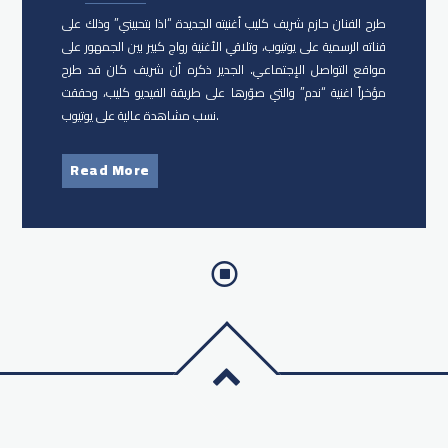
طرح الفنان حازم شريف كليب أغنيته الجديدة “​اذا بتحبيني​” وذلك على
قناته الرسمية على يوتيوب، وتلاقي الأغنية رواج كبير بين الجمهور على
مواقع التواصل الإجتماعي. الجدير ذكره أن شريف كان قد طرح
مؤخراً اغنية “ندم” والتي صوّرها على طريقة الفيديو كليب، وحققت
نسب مشاهدة عالية على يوتيوب.
Read More