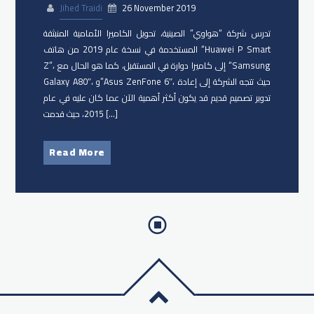
Jihed Traidi
26 November 2019
تدرس شركة “​هواوي​” الصينية، تحويل الكاميرا الأمامية المنبثقة
المستخدمة في نسخة عام 2019 من هاتف “Huawei P Smart
Z”، إلى كاميرا دوارة في المستقبل، كما هو الحال مع “​Samsung​
Galaxy A80″، و”Asus ZenFone 6″، حيث تتجه الشركة إلى إعادة
تدوير تصميم قديم قد يكون أكثر أهمية الآن عما كان عليه في عام
2015، حيث قدمت […]
Read More