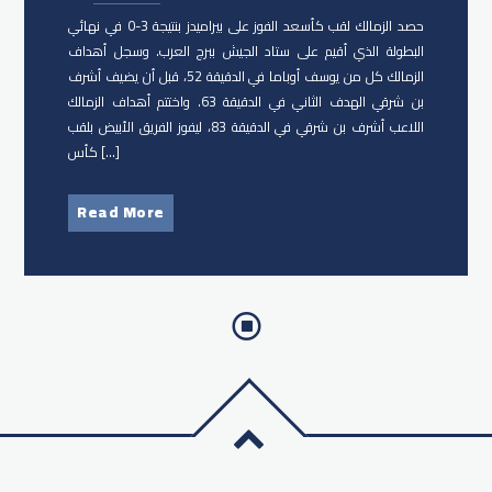
حصد الزمالك لقب كأسعد الفوز على بيراميدز بنتيجة 3-0 في نهائي
البطولة الذي أقيم على ستاد الجيش ببرج العرب. وسجل أهداف
الزمالك كل من يوسف أوباما في الدقيقة 52، قبل أن يضيف أشرف
بن شرقي الهدف الثاني في الدقيقة 63. واختتم أهداف الزمالك
اللاعب أشرف بن شرقي في الدقيقة 83، ليفوز الفريق الأبيض بلقب
كأس […]
Read More