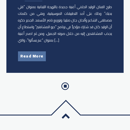
طرح الفنان ​الوليد الحلاني أغنية جديدة باللهجة اللبنانية بعنوان “​قلي
بحبك​” وذلك على أحد التطبيقات الموسيقية، وهي من كلمات
مصطفى الشاعر وألحان جان صليبا وتوزيع ناصر الأسعد. الجدير ذكره
أن الوليد كان قد شارك مؤخراً في برنامج “ديو المشاهير” واستطاع أن
يجذب المشاهدين إليه من خلال صوته الجميل، ومن ثم اصدر أغنية
بعنوان “عم يسألوا”، والتي […]
Read More