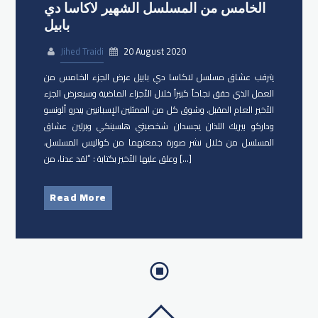
الخامس من المسلسل الشهير لاكاسا دي
بابيل
Jihed Traidi
20 August 2020
يترقب عشاق مسلسل لاكاسا دي بابيل عرض الجزء الخامس من
العمل الذي حقق نجاحاً كبيراً خلال الأجزاء الماضية وسيعرض الجزء
الأخير العام المقبل. وشوق كل من الممثلين الإسبانيين ​بيدرو ألونسو​
و​داركو بيريك اللذان يجسدان شخصيتي هلسينكي و​برلين عشاق
المسلسل من خلال نشر صورة جمعتهما من كواليس المسلسل،
وعلق عليها الأخير بكتابة : “لقد عدنا، من […]
Read More