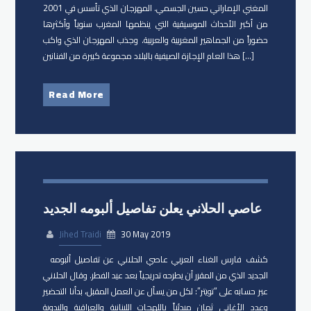
المغني الإماراتي حسين الجسمي. المهرجان الذي تأسس في 2001
من أكبر الأحداث الموسيقية التي ينظمها المغرب سنوياً وأكثرها
حضوراً من الجماهير المغربية والعربية. وجذب المهرجان الذي واكب
هذا العام الإجازة الصيفية بالبلاد مجموعة كبيرة من الفنانين […]
Read More
عاصي الحلاني يعلن تفاصيل ألبومه الجديد
Jihed Traidi
30 May 2019
كشف فارس الغناء العربي عاصي الحلاني عن تفاصيل ألبومه
الجديد الذي من المقرر أن يطرحه تدريجياً بعد عيد الفطر. وقال الحلاني
عبر حسابه على “تويتر”: لكل من يسأل عن العمل المقبل، بدأنا التحضير
وعدد الأغاني ثمانٍ مبدئياً باللهجات اللبنانية والعراقية والبدوية