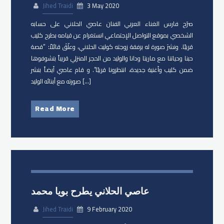
Jihed Traidi
3 May 2020
صرّح فارس الغناء العربي الفنان عاصي الحلاني على حسابه
الشخصي بموقع التواصل الإجتماعي انستغرام عن قيامه بطرح كليب
قريبًا. ونشرَ صورة له برفقة زوجته كوليت الحلاني، وعلّقَ قائلاً: “قصة
حبنا وحياتنا مع ماريتا ودانا والوليد من الحجر المنزلي قريباً بتشوفوها
ضمن كليب وأغنية جديدة، انتظرونا قريبًا”. و قام عاصي أيضاً بنشر
صورته مع أبنائه الوليد […]
Read More
عاصي الحلاني يطرح بويا محمد
Jihed Traidi
9 February 2020