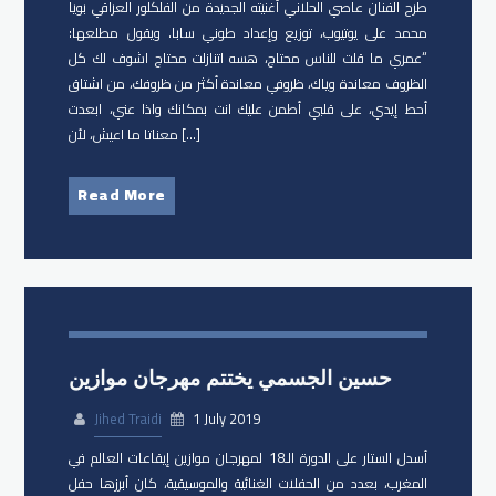
طرح الفنان ​عاصي الحلاني أغنيته الجديدة من الفلكلور العراقي ​بويا
محمد على يوتيوب، توزيع وإعداد طوني سابا. ويقول مطلعها:
“عمري ما قلت للناس محتاج، هسه اتنازلت محتاج اشوف لك كل
الظروف معاندة وياك، ظروفي معاندة أكثر من ظروفك، من اشتاق
أحط إيدي، على قلبي أطمن عليك انت بمكانك واذا عني، ابعدت
معناتا ما اعيش، لأن […]
Read More
حسين الجسمي يختتم مهرجان موازين
Jihed Traidi
1 July 2019
أسدل الستار على الدورة الـ18 لمهرجان موازين إيقاعات العالم في
المغرب، بعدد من الحفلات الغنائية والموسيقية، كان أبرزها حفل