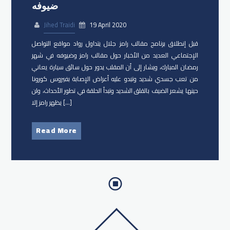
ضيوفه
Jihed Traidi
19 April 2020
قبل إنطلاق برنامج مقالب ​رامز جلال يتداول رواد مواقع التواصل
الإجتماعي العديد من الأخبار حول مقالب رامز وضيوفه في شهر
رمضان المبارك، ويشار إلى أن المقلب يدور حول سائق سيارة يعاني
من تعب جسدي شديد وتبدو عليه أعراض الإصابة بفيروس كورونا
حينها يشعر الضيف بالقلق الشديد وتبدأ الحلقة في تطور الأحداث، ولن
يظهر رامز إلا […]
Read More